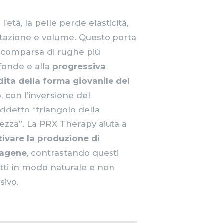
l’età, la pelle perde elasticità,
atazione e volume. Questo porta
a comparsa di rughe più
fonde e alla
progressiva
dita della forma giovanile del
o
, con l’inversione del
iddetto “triangolo della
lezza”. La PRX Therapy aiuta a
ttivare la produzione di
lagene
, contrastando questi
etti in modo naturale e non
sivo.