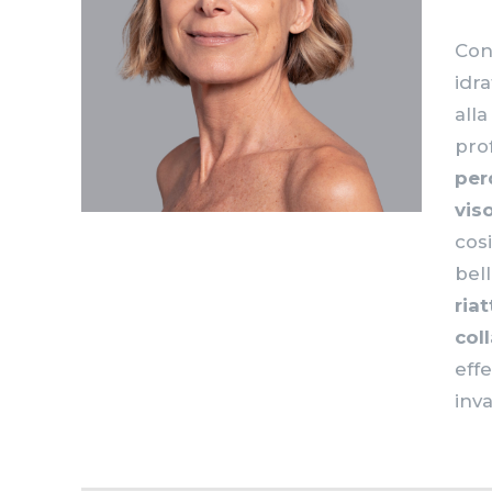
Con 
idr
all
pro
per
vis
cos
bel
ria
col
eff
inva