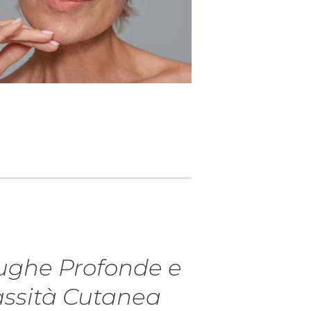
ughe Profonde e
assità Cutanea