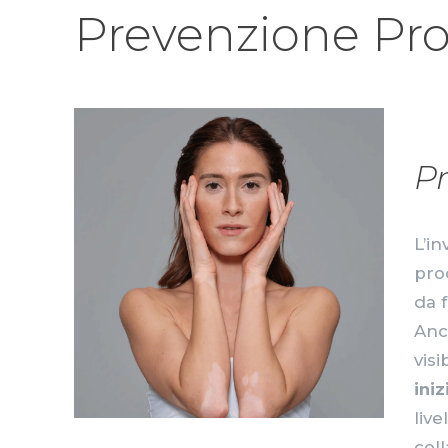
Prevenzione Pr
P
L’i
pro
da f
Anc
visib
iniz
live
coll