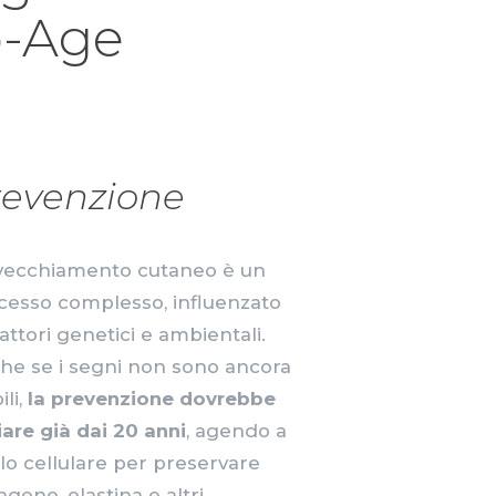
o-Age
revenzione
nvecchiamento cutaneo è un
cesso complesso, influenzato
attori genetici e ambientali.
he se i segni non sono ancora
ili,
la prevenzione dovrebbe
iare già dai 20 anni
, agendo a
llo cellulare per preservare
agene, elastina e altri