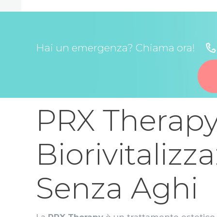
Hai un emergenza? Chiama ora!
PRX Therapy
Biorivitalizz
Senza Aghi
La
PRX Therapy
è un trattamento estetico 