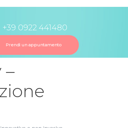
+39 0922 441480
Prendi un appuntamento
 –
azione
innovativo e non invasivo,