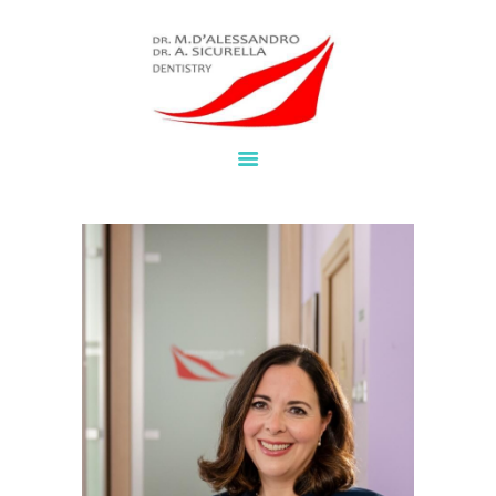
HOME
SERVIZI
BROCHURE
NEWS
CHI SIAMO
LAVORA CON NOI
CONTATTI
WHATSAPP