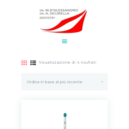
HOME
SERVIZI
BROCHURE
NEWS
Visualizzazione di 4 risultati
CHI SIAMO
LAVORA CON NOI
CONTATTI
WHATSAPP