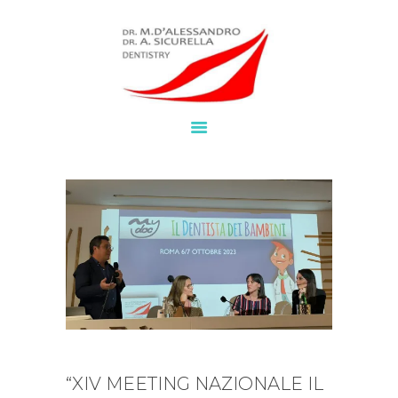
HOME
SERVIZI
BROCHURE
NEWS
CHI SIAMO
LAVORA CON NOI
CONTATTI
WHATSAPP
“XIV MEETING NAZIONALE IL