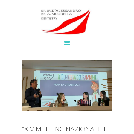
HOME
SERVIZI
BROCHURE
NEWS
CHI SIAMO
LAVORA CON NOI
CONTATTI
WHATSAPP
“XIV MEETING NAZIONALE IL