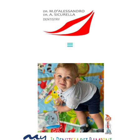
HOME
SERVIZI
BROCHURE
NEWS
CHI SIAMO
LAVORA CON NOI
CONTATTI
WHATSAPP