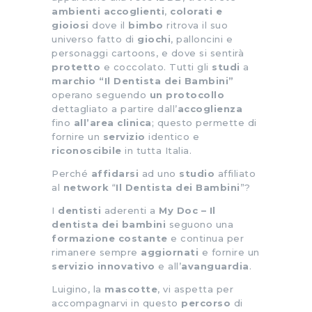
ambienti accoglienti
,
colorati e
gioiosi
dove il
bimbo
ritrova il suo
universo fatto di
giochi
, palloncini e
personaggi cartoons, e dove si sentirà
protetto
e coccolato. Tutti gli
studi
a
marchio
“Il Dentista dei Bambini”
operano seguendo
un protocollo
dettagliato a partire dall’
accoglienza
fino
all’area clinica
; questo permette di
fornire un
servizio
identico e
riconoscibile
in tutta Italia.
Perché
affidarsi
ad uno
studio
affiliato
al
network
“
Il Dentista dei Bambini
”?
I
dentisti
aderenti a
My Doc – Il
dentista dei bambini
seguono una
formazione costante
e continua per
rimanere sempre
aggiornati
e fornire un
servizio
innovativo
e all’
avanguardia
.
Luigino, la
mascotte
, vi aspetta per
accompagnarvi in questo
percorso
di