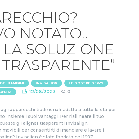
PARECCHIO?
VO NOTATO..
N LA SOLUZIONE
 TRASPARENTE”
,
,
,
 DEI BAMBINI
INVISALIGN
LE NOSTRE NEWS
12/06/2023
0
ONZIA
agli apparecchi tradizionali, adatto a tutte le età per
o insieme i suoi vantaggi. Per riallineare il tuo
 queste gli aligner trasparenti Invisalign,
imovibili per consentirti di mangiare e lavare i
lign? Invisalign è stato fondato nel 1997…