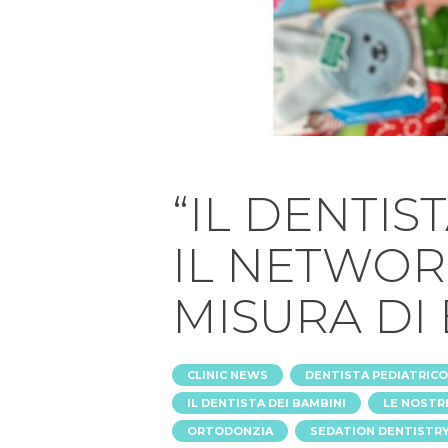
“IL DENTIS
IL NETWOR
MISURA DI
,
CLINIC NEWS
DENTISTA PEDIATRICO
,
IL DENTISTA DEI BAMBINI
LE NOSTR
,
ORTODONZIA
SEDATION DENTISTR