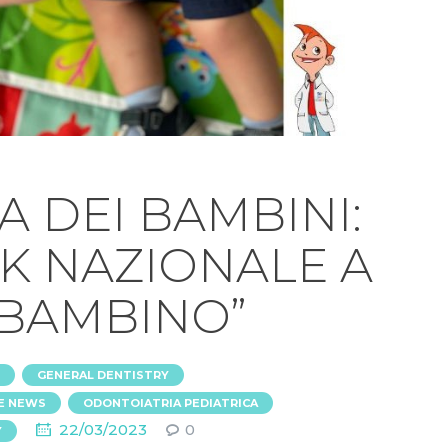
TA DEI BAMBINI:
K NAZIONALE A
 BAMBINO”
,
,
GENERAL DENTISTRY
,
,
E NEWS
ODONTOIATRIA PEDIATRICA
22/03/2023
0
Y