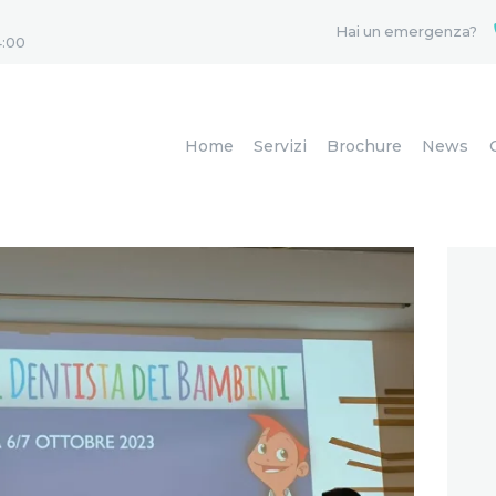
HOME
Hai un emergenza?
4:00
SERVIZI
BROCHURE
Home
Servizi
Brochure
News
NEWS
CHI SIAMO
LAVORA CON
NOI
CONTATTI
WHATSAPP