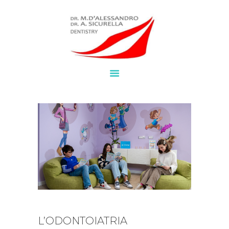
HOME
SERVIZI
BROCHURE
NEWS
CHI SIAMO
LAVORA CON NOI
CONTATTI
WHATSAPP
L’ODONTOIATRIA